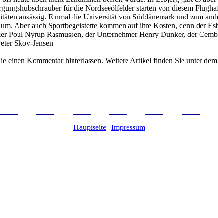
gungshubschrauber für die Nordseeölfelder starten von diesem Flugha
rsitäten ansässig. Einmal die Universität von Süddänemark und zum and
m. Aber auch Sportbegeisterte kommen auf ihre Kosten, denn der Esbjer
tiker Poul Nyrup Rasmussen, der Unternehmer Henry Dunker, der Cembal
eter Skov-Jensen.
ie einen Kommentar hinterlassen. Weitere Artikel finden Sie unter de
Hauptseite
|
Impressum