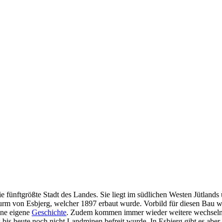
ie fünftgrößte Stadt des Landes. Sie liegt im südlichen Westen Jütlan
urm von Esbjerg, welcher 1897 erbaut wurde. Vorbild für diesen Bau w
ine eigene
Geschichte
. Zudem kommen immer wieder weitere wechselnd
s bis heute noch nicht Landminen befreit wurde. In Esbjerg gibt es abe