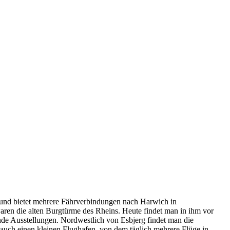
ds und bietet mehrere Fährverbindungen nach Harwich in
aren die alten Burgtürme des Rheins. Heute findet man in ihm vor
e Ausstellungen. Nordwestlich von Esbjerg findet man die
r auch einen kleinen Flughafen, von dem täglich mehrere Flüge in