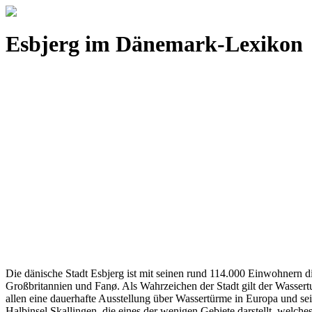
Esbjerg im Dänemark-Lexikon
Die dänische Stadt Esbjerg ist mit seinen rund 114.000 Einwohnern d
Großbritannien und Fanø. Als Wahrzeichen der Stadt gilt der Wassert
allen eine dauerhafte Ausstellung über Wassertürme in Europa und se
Halbinsel Skallingen, die eines der wenigen Gebiete darstellt, welche