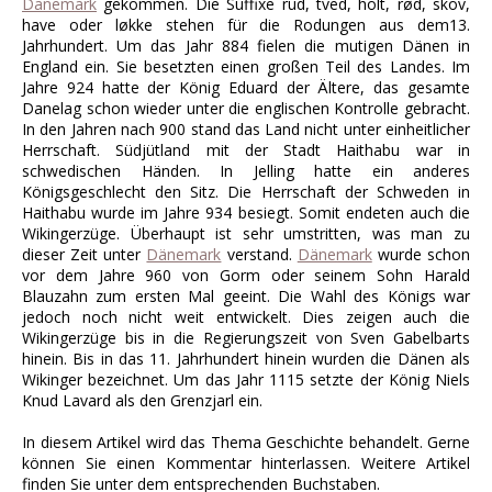
Dänemark
gekommen. Die Suffixe rud, tved, holt, rød, skov,
have oder løkke stehen für die Rodungen aus dem13.
Jahrhundert. Um das Jahr 884 fielen die mutigen Dänen in
England ein. Sie besetzten einen großen Teil des Landes. Im
Jahre 924 hatte der König Eduard der Ältere, das gesamte
Danelag schon wieder unter die englischen Kontrolle gebracht.
In den Jahren nach 900 stand das Land nicht unter einheitlicher
Herrschaft. Südjütland mit der Stadt Haithabu war in
schwedischen Händen. In Jelling hatte ein anderes
Königsgeschlecht den Sitz. Die Herrschaft der Schweden in
Haithabu wurde im Jahre 934 besiegt. Somit endeten auch die
Wikingerzüge. Überhaupt ist sehr umstritten, was man zu
dieser Zeit unter
Dänemark
verstand.
Dänemark
wurde schon
vor dem Jahre 960 von Gorm oder seinem Sohn Harald
Blauzahn zum ersten Mal geeint. Die Wahl des Königs war
jedoch noch nicht weit entwickelt. Dies zeigen auch die
Wikingerzüge bis in die Regierungszeit von Sven Gabelbarts
hinein. Bis in das 11. Jahrhundert hinein wurden die Dänen als
Wikinger bezeichnet. Um das Jahr 1115 setzte der König Niels
Knud Lavard als den Grenzjarl ein.
In diesem Artikel wird das Thema Geschichte behandelt. Gerne
können Sie einen Kommentar hinterlassen. Weitere Artikel
finden Sie unter dem entsprechenden Buchstaben.