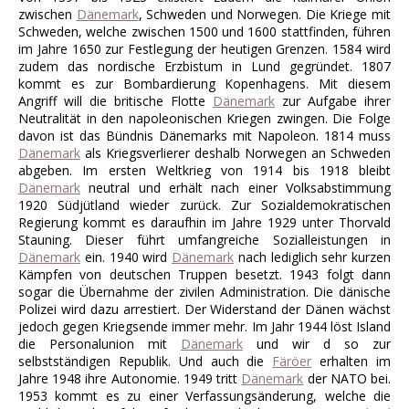
zwischen
Dänemark
, Schweden und Norwegen. Die Kriege mit
Schweden, welche zwischen 1500 und 1600 stattfinden, führen
im Jahre 1650 zur Festlegung der heutigen Grenzen. 1584 wird
zudem das nordische Erzbistum in Lund gegründet. 1807
kommt es zur Bombardierung Kopenhagens. Mit diesem
Angriff will die britische Flotte
Dänemark
zur Aufgabe ihrer
Neutralität in den napoleonischen Kriegen zwingen. Die Folge
davon ist das Bündnis Dänemarks mit Napoleon. 1814 muss
Dänemark
als Kriegsverlierer deshalb Norwegen an Schweden
abgeben. Im ersten Weltkrieg von 1914 bis 1918 bleibt
Dänemark
neutral und erhält nach einer Volksabstimmung
1920 Südjütland wieder zurück. Zur Sozialdemokratischen
Regierung kommt es daraufhin im Jahre 1929 unter Thorvald
Stauning. Dieser führt umfangreiche Sozialleistungen in
Dänemark
ein. 1940 wird
Dänemark
nach lediglich sehr kurzen
Kämpfen von deutschen Truppen besetzt. 1943 folgt dann
sogar die Übernahme der zivilen Administration. Die dänische
Polizei wird dazu arrestiert. Der Widerstand der Dänen wächst
jedoch gegen Kriegsende immer mehr. Im Jahr 1944 löst Island
die Personalunion mit
Dänemark
und wir d so zur
selbstständigen Republik. Und auch die
Färöer
erhalten im
Jahre 1948 ihre Autonomie. 1949 tritt
Dänemark
der NATO bei.
1953 kommt es zu einer Verfassungsänderung, welche die