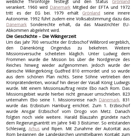
weibliche Thronfolge festlegt und den Status
Grönland
verankert. 1960 wird
Dänemark
Mitglied der EFTA und 1972
tritt es der EG bei. 1979 erhält
Grönland
seine innere
Autonomie. 1992 führt zudem eine Volksabstimmung dazu das
Dänemark
Sonderechte erhält, da das Maastrichter EU-
Abkommen abgelehnt wird.
Die Geschichte – Die Wikingerzeit
Um das Jahr 700 versuchte der Erzbischof Willibrord vergeblich,
den Dänenkönig Ongendus zu bekehren. Weitere
Missionsversuche scheiteten kläglich. Unter Ludwig dem
Frommen wurde die Mission bis über die Nordgrenze des
Reiches hinweg wieder aufgenommen. Jedoch wurde der
dänische Wikingerkönig Gudfred 810 ermordet und so wurde
aus dem schönen Plan nichts. Seine Söhne vertrieben den
Kronprätendenten, worauf hin dieser der Vasall König Ludwigs
wurde. Mit einem Missionsauftrag reiste Ebo nach Rom. Das
Missionsgebiet wurde hierbei nicht genauer umschrieben. 823
unternahm Ebo seine 1. Missionsreise nach
Dänemark
. 831
wurde das Erzbistum Hamburg errichtet. Zum 1. Erzbischof
wurde Ansgar Erzbischof vom Drogo von Metz. Danach
folgten noch viele weitere. Harald Blauzahn gründete nach
dem Regierungsantritt im Jahre 940 3 Bistümer. So entstanden
Schleswig,
Arhus
und Ripen. Mit Zunahme der Autorität aus
Rom begannen die Landeskirchen unmittelbaren Kontakt zum