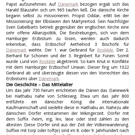
Papst aufzunehmen. Auf
Dänemark
bezogen ergab sich das
Harald Blauzahn sich um 965 taufen ließ. Die dänische Kirche
begann selbst zu missionieren. Propst Oddar, erlitt bei der
Missionierung der Elbslaven den Märtyrertod. Sein Nachfolger
Sven Gabelbarts betrieb gegenüber der englischen Kirche eine
sehr offene Allianzpolitik. Die Bestrebungen, sich von dem
Hamburger Erzbistum zu lösen, werden auch dadurch
erkennbar, dass Erzbischof Aethelnod 3 Bischöfe für
Dänemark
weihte. Der 1. war Gerbrand für
Roskilde
. Der 2.
Berhard für Schonen und der 3. Reginbert für Fünen. Somit
wurde Lund von
Roskilde
abgetrennt. So kam Knut in Konflikte
mit dem Hamburger Erzbischof Unwan. Dieser fing um 1022
Gerbrand ab und überzeugte diesen von den Vorrechten des
Erzbistums über
Dänemark
.
Die Geschichte – Das Mittelalter
Um das Jahr 730 herum errichteten die Dänen das Danewerk
bei Haithabu nahe von Schleswig. Etwa um das Jahr 800
entführte ein dänischer König die internationale
Kaufmannschaft und siedelte diese in Haithabu an. Nahezu alle
dänischen Dörfer entstammen der Wikingerzeit. Dörfer mit
dem Suffix -heim, ing, lev, løse oder sted zählen zu den
ältesten. Diese Dörfer sind aus der Zeit der Völkerwanderung.
Suffixe mit torp oder toft(e) sind im 8. oder 9. Jahrhundert nach