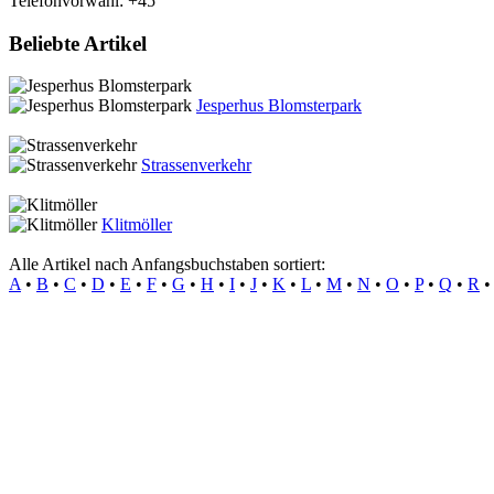
Telefonvorwahl: +45
Beliebte Artikel
Jesperhus Blomsterpark
Strassenverkehr
Klitmöller
Alle Artikel nach Anfangsbuchstaben sortiert:
A
•
B
•
C
•
D
•
E
•
F
•
G
•
H
•
I
•
J
•
K
•
L
•
M
•
N
•
O
•
P
•
Q
•
R