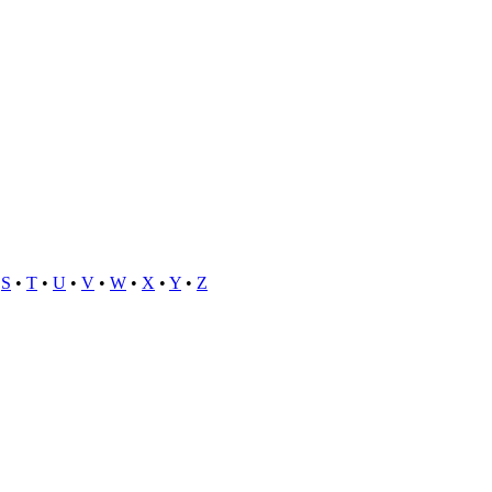
•
S
•
T
•
U
•
V
•
W
•
X
•
Y
•
Z