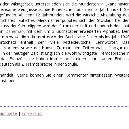
der Wikingerzeit unterschieden sich die Mundarten in Skandinavie
einsame Zeugnisse ist die Runenschrift aus dem 3. Jahrhundert. Si
funden. Ab dem 12. Jahrhundert wird die wirkliche Abspaltung de
nlichstes lautliches Merkmal entpuppten sich der Stoßlaut bei de
chluss der Stimmlippen wird der Strom der Luft und dadurch der Lau
 in
Dänemark
mit dem um 3 Buchstaben erweiterten Alphabet. De
 æ bzw. ø. Hinzu kommt noch der Buchstabe å, der bis ins Jahr 194
tschatz enthält sehr viele Mitteldeutsche Lehnwörter. Da
des Nordens sowie der Hanse. Zu manchen Zeiten war sie sogar di
n der heutigen Zeit ist Englisch die wohl wichtigste Fremdsprache i
das Französische haben immer noch einen sehr starken Einfluss
eutsch als 2. Fremdsprache in der Schule.
handelt. Gerne können Sie einen Kommentar hinterlassen. Weiter
chstaben.
auptseite
|
Impressum