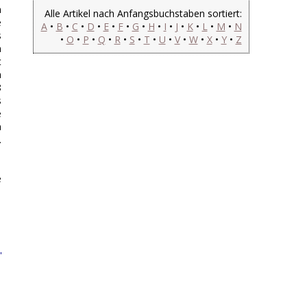
n
Alle Artikel nach Anfangsbuchstaben sortiert:
e
A
•
B
•
C
•
D
•
E
•
F
•
G
•
H
•
I
•
J
•
K
•
L
•
M
•
N
s
•
O
•
P
•
Q
•
R
•
S
•
T
•
U
•
V
•
W
•
X
•
Y
•
Z
n
t
n
8
s
e
n
.
e